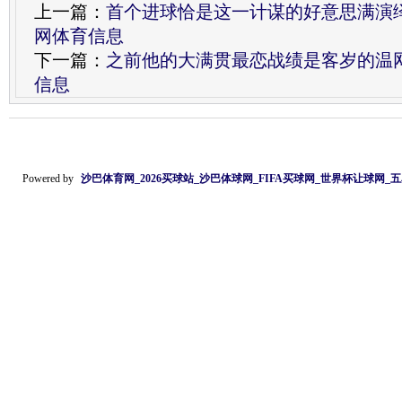
上一篇：
首个进球恰是这一计谋的好意思满演
网体育信息
下一篇：
之前他的大满贯最恋战绩是客岁的温
信息
Powered by
沙巴体育网_2026买球站_沙巴体球网_FIFA买球网_世界杯让球网