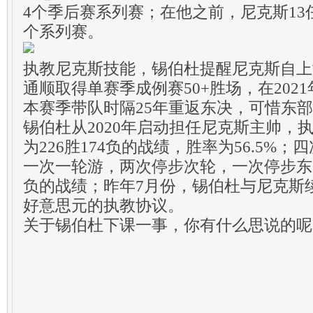
4个季后赛系列赛；在他之前，尼克斯1
个系列赛。
执教尼克斯技能，锡伯杜提醒尼克斯自上
通顺取得单赛季成例赛50+胜场，在202
本赛季带队时隔25年重返东决，可惜东
锡伯杜从2020年启动担任尼克斯主帅，
为226胜174负的战绩，胜率为56.5%
一次一轮游，两次停步次轮，一次停步东决
负的战绩；昨年7月份，锡伯杜与尼克斯续
好意思元的执教协议。
关于锡伯杜下课一事，你有什么思说的呢