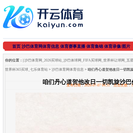
首页
沙巴体育网体育信息
体育赛事直播
体育集锦
体育录像/图片
你的位置：
|
沙巴体育网_2026买球站_沙巴体球网_FIFA买球网_世界杯让球网_
世界杯365买球_七乐体育站
>
沙巴体育网体育信息
> 咱们丹心道贺他改日一切凯
咱们丹心道贺他改日一切凯旋沙巴
发布日期：2026-07-07 04:31 点击次数：1