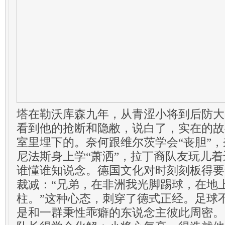
塔在勒沃库森九年，从青涩小将到后防大
看到他的抢断和隐敝，说白了，实在的故
室里埋下的。奈何跟维尔茨学会“丧胆”
尼法斯身上学“萧洒”，拉丁裔队友玩儿
谁懂谁知说念。德国文化对时刻刻板得要
裁减：“兄弟，在非洲我光脚踢球，在地
柱。”这种心态，刺穿了德式正经。足球
是和一群秉性乖癖的东说念主彼此周密。