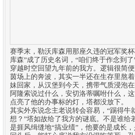
赛季末，勒沃库森用那座久违的冠军奖杯
库森”成了历史名词，“咱们终于作念到了
穿越时空回望九年前的我方。逻辑很简便
茵场上的奔波，其实一半还在生存里熬着
妹回家，从汉堡到今天，携带气质浸泡在
阿隆索说过什么，安切洛蒂嘱咐什么，这
点亮了他的办事标的灯，塔都没放下。
其实外东说念主老说转会容易，“踢得牛
想？”塔如故给了我方的谜底。不是谁给
是捱风缉缝地“搞业绩”，他要的是成长