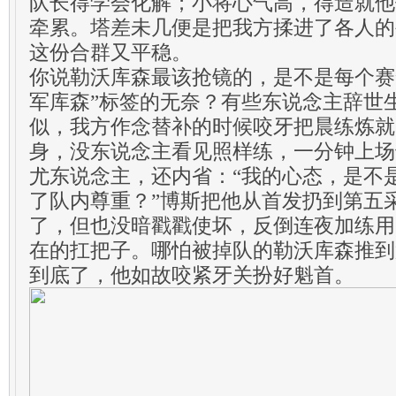
队长得学会化解；小将心气高，得造就他
牵累。塔差未几便是把我方揉进了各人的
这份合群又平稳。
你说勒沃库森最该抢镜的，是不是每个赛
军库森”标签的无奈？有些东说念主辞世
似，我方作念替补的时候咬牙把晨练炼就
身，没东说念主看见照样练，一分钟上场
尤东说念主，还内省：“我的心态，是不
了队内尊重？”博斯把他从首发扔到第五
了，但也没暗戳戳使坏，反倒连夜加练用
在的扛把子。哪怕被掉队的勒沃库森推到
到底了，他如故咬紧牙关扮好魁首。