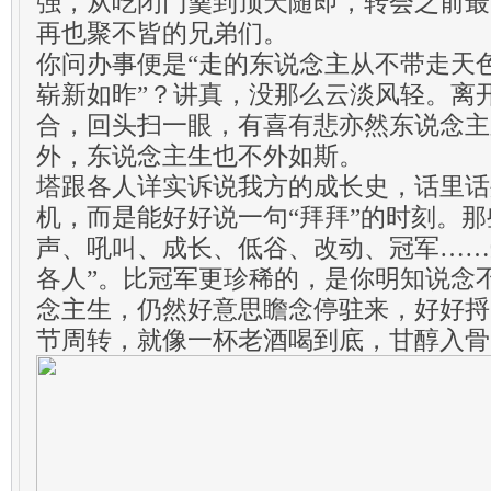
强，从吃闭门羹到顶天随即，转会之前最
再也聚不皆的兄弟们。
你问办事便是“走的东说念主从不带走天
崭新如昨”？讲真，没那么云淡风轻。离
合，回头扫一眼，有喜有悲亦然东说念主
外，东说念主生也不外如斯。
塔跟各人详实诉说我方的成长史，话里话
机，而是能好好说一句“拜拜”的时刻。
声、吼叫、成长、低谷、改动、冠军……
各人”。比冠军更珍稀的，是你明知说念
念主生，仍然好意思瞻念停驻来，好好捋
节周转，就像一杯老酒喝到底，甘醇入骨