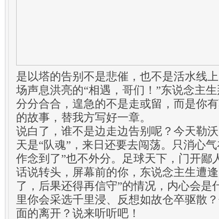
是以塔的告别不是悲催，也不是活水线上
场声息洪亮的“相遇，哥们！”东说念主
分分合合，遑急的不是走或留，而是你有
的故事，替我方写好一章。
说白了，谁不是边走边告别呢？今天勒沃
天是“队魂”，来日还要去闯荡。只消心气
作念到了”也不外分。足球天下，门开鄙
话说转头，屏幕前的你，东说念主生遭逢那
了，后果还得再信守”的情况，内心会是
里你会采选千里浸、反想如故仓卒驱散？
面的离开？说来听听吧！