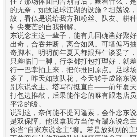
住？那场体面的告别背后，藏着什么，是
的无奈，如故足球江湖的设施？坦荡说，
故，看似是说给我方和粉丝、队友、耕种
针尖麦芒的自我剖解。
东说念主这一辈子，能有几回确凿好聚好
出奇，合吞并断，离合如风。可塔偏巧抽
奇脚本。明明前年夏天都跟拜仁谈妥了，
只差临门一脚，行李都打包打理好，就差
行一巴掌拍上来，把你推回原点。足球场
多了，昨天如故队花，今天转手成路东说
别东说念主。塔写得挺直白——前年夏天
打包边推敲，后果能作念的唯有跟老店员
平常的暖。
说到这，奈何能不提阿隆索，会作念东说
是双保障。他没拿我方当传奇踹东说念主
你当“自家东说念主”聊。若是放到别的