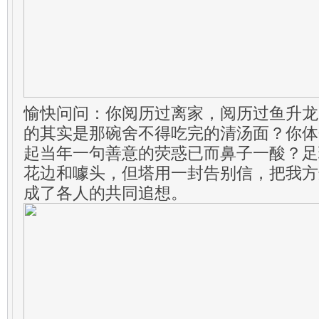
愉快问问：你阅历过离家，阅历过鱼升龙
的其实是那碗舍不得吃完的清汤面？你体
起当年一句善意的荧惑已而鼻子一酸？足
花边和噱头，但塔用一封告别信，把我方
成了各人的共同追想。