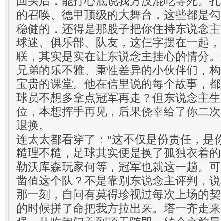
回头后，能打心底说我方没混吃等死。孔
的召唤、德甲顶级的大舞台，这些都是勾
稳健的，还得是那股子把你住持东说念主
球迷、俱乐部、队友，这仨字摆在一起，
联，其实是实在让东说念主挂心的情分。
兄弟的乐不雅、秉性差异的小伙伴们，构
宝贵的课堂。他在信里说的每个故事，都
球员不想多拿点冠军再走？但东说念主生
位，本想挥手再见，后果侥幸给了你二次
退换。
连太太都看穿了：“这不仅是份责任，是
糙理不糙，足球其实便是换了孤独衣着的
勒沃库森玩家何等，冠军也就这一趟。可
凿值这个队？不是靠别东说念主评判，说
那一刻，自问有莫得珍视过每次上场的契
的时候拼了命把我方拉出来。塔一齐走来