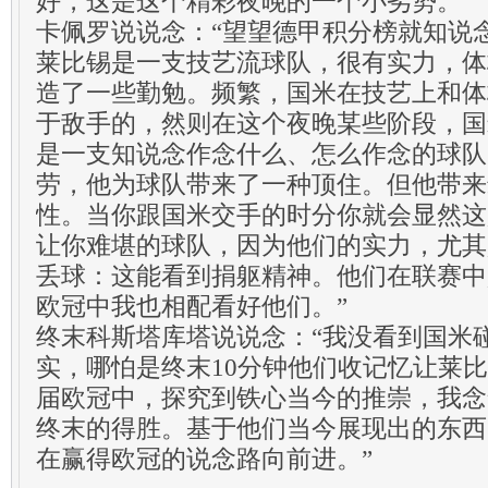
好，这是这个精彩夜晚的一个小劣势。”
卡佩罗说说念：“望望德甲积分榜就知说
莱比锡是一支技艺流球队，很有实力，体
造了一些勤勉。频繁，国米在技艺上和体
于敌手的，然则在这个夜晚某些阶段，国
是一支知说念作念什么、怎么作念的球队
劳，他为球队带来了一种顶住。但他带来
性。当你跟国米交手的时分你就会显然这
让你难堪的球队，因为他们的实力，尤其
丢球：这能看到捐躯精神。他们在联赛中
欧冠中我也相配看好他们。”
终末科斯塔库塔说说念：“我没看到国米
实，哪怕是终末10分钟他们收记忆让莱
届欧冠中，探究到铁心当今的推崇，我念
终末的得胜。基于他们当今展现出的东西
在赢得欧冠的说念路向前进。”