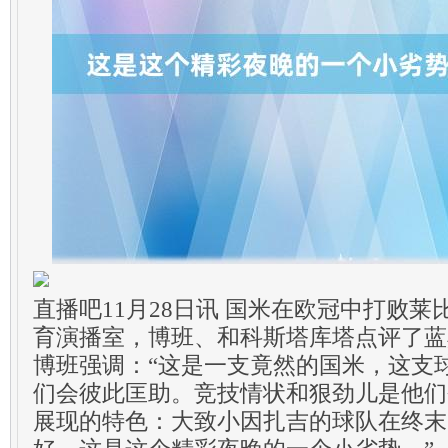
直播吧11月28日讯 国米在欧冠中打败
育演播室，博班、和科斯塔库塔点评了蓝
博班强调：“这是一支竟然的国米，这支
们会彼此匡助。竞技情状和狠劲儿是他们
展现的特色：大致小因扎吉的球队在终末