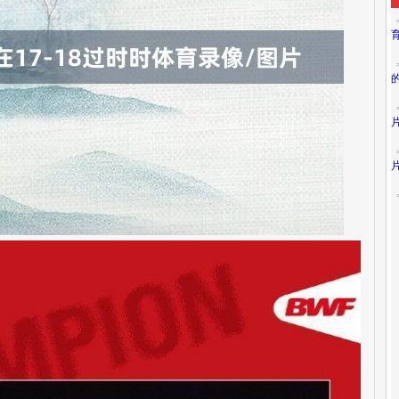
育
片
片