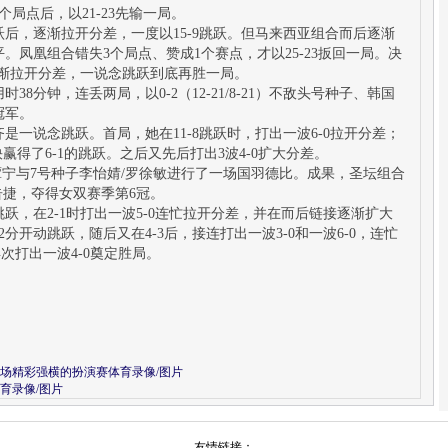
局点后，以21-23先输一局。
，逐渐拉开分差，一度以15-9跳跃。但马来西亚组合而后逐渐
平。凤凰组合错失3个局点、赞成1个赛点，才以25-23扳回一局。决
逐渐拉开分差，一说念跳跃到底再胜一局。
分钟，连丢两局，以0-2（12-21/8-21）不敌头号种子、韩国
冠军。
说念跳跃。首局，她在11-8跳跃时，打出一波6-0拉开分差；
赢得了6-1的跳跃。之后又先后打出3波4-0扩大分差。
宁与7号种子李怡婧/罗徐敏进行了一场国羽德比。成果，圣坛组合
0告捷，夺得女双赛季第6冠。
在2-1时打出一波5-0连忙拉开分差，并在而后链接逐渐扩大
分开动跳跃，随后又在4-3后，接连打出一波3-0和一波6-0，连忙
再次打出一波4-0奠定胜局。
场精彩强横的扮演赛体育录像/图片
育录像/图片
友情链接：