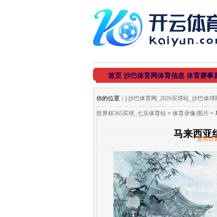
首页
沙巴体育网体育信息
体育赛事
你的位置：
|
沙巴体育网_2026买球站_沙巴体
世界杯365买球_七乐体育站
>
体育录像/图片
>
马来西亚组
发布日期：