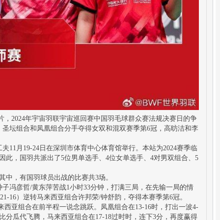
片，2024年宇宙羽联宇宙巡回赛中国羽毛球群众赛法规决赛日的争
：圣坛组合和凤凰组合分手夺得女双和混双赛季第6冠，高昉洁和李
11月19-24日在深圳市体育中心体育馆举行。本站为2024赛季临
，因此，国羽共派出了5位男单选手、4位女单选手、4对男双组合、5
中，有国羽球员出战的比赛共3场。
冯彦哲/黄东萍苦战1小时33分钟，打满三局，在先输一局的情
-23/21-16）逆转马来西亚组合许邦荣/钟舒韵，夺得本赛季第6冠。
亚组合在前半程一说念跳跃。凤凰组合在13-16时，打出一波4-
比分瓜代飞腾，马来西亚组合在17-18过时时，连下3分，再度赢得