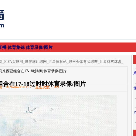
直播
体育集锦
体育录像/图片
球网_FIFA买球网_世界杯让球网_五星体育站_球王会体育买球赛_世界杯买球盘_
 马来西亚组合在17-18过时时体育录像/图片
片
合在17-18过时时体育录像/图片
2026-04-03 03:12 点击次数：209
像
片