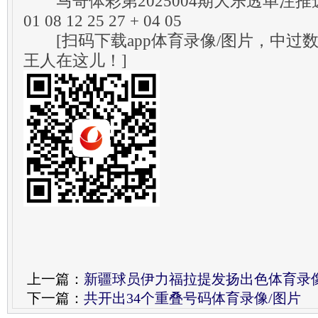
马哥体彩第2025004期大乐透单注推
01 08 12 25 27 + 04 05
[扫码下载app体育录像/图片，中过
王人在这儿！]
上一篇：
新疆球员伊力福拉提发扬出色体育录像
下一篇：
共开出34个重叠号码体育录像/图片