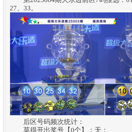
27、33。
后区号码频次统计：
莫得开出奖号【0个】：无；