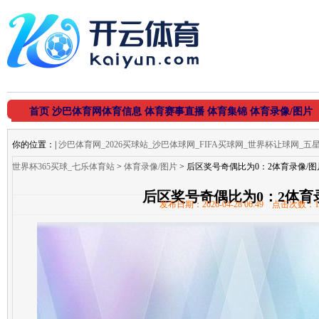
首页
沙巴体育网体育信息
体育赛事直播
体育集锦
体育录像/图片
你的位置：
|
沙巴体育网_2026买球站_沙巴体球网_FIFA买球网_世界杯让球网_
世界杯365买球_七乐体育站
>
体育录像/图片
> 后区奖号奇偶比为0：2体育录像/图
后区奖号奇偶比为0：2体育
发布日期：2026-04-28 06:49 点击次数：1