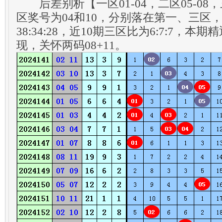
后差别析【一区01-04，二区05-08，
区奖号为04和10，分别落在第一、三区
38:34:28，近10期三区比为6:7:7，
现，关怀两码08+11。