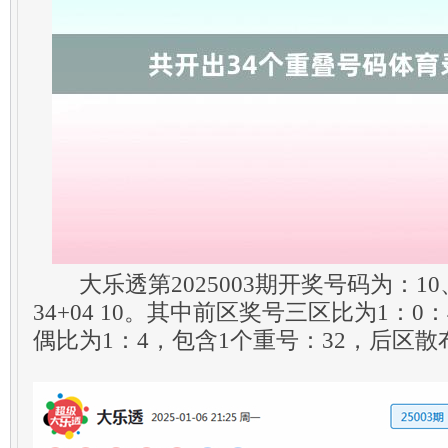
大乐透第2025003期开奖号码为：10、
34+04 10。其中前区奖号三区比为1：0
偶比为1：4，包含1个重号：32，后区