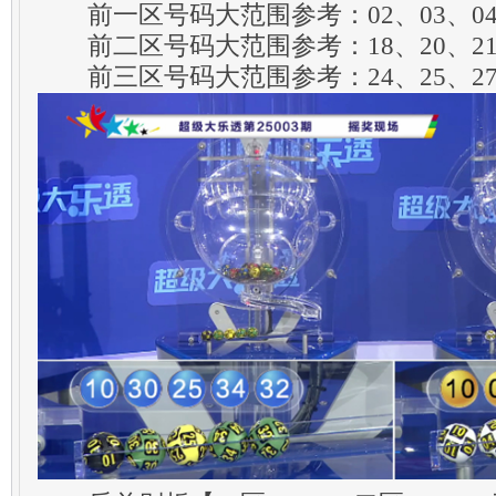
前一区号码大范围参考：02、03、04、
前二区号码大范围参考：18、20、21
前三区号码大范围参考：24、25、27、