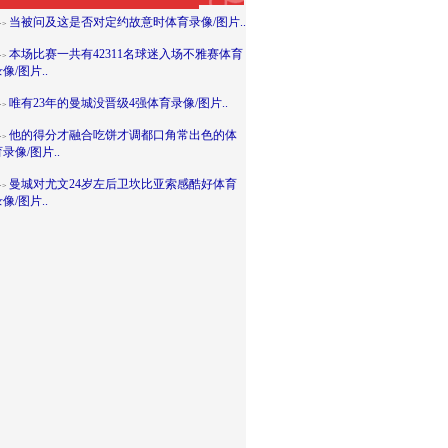
当被问及这是否对定约故意时体育录像/图片..
>>
本场比赛一共有42311名球迷入场不雅赛体育
>>
像/图片..
唯有23年的曼城没晋级4强体育录像/图片..
>>
他的得分才融合吃饼才调都口角常出色的体
>>
录像/图片..
曼城对尤文24岁左后卫坎比亚索感酷好体育
>>
像/图片..