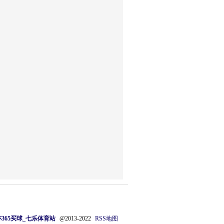
365买球_七乐体育站
@2013-2022
RSS地图