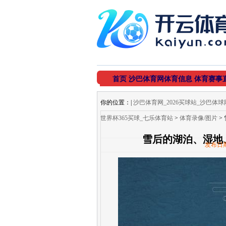
首页
沙巴体育网体育信息
体育赛事
你的位置：
|
沙巴体育网_2026买球站_沙巴体
世界杯365买球_七乐体育站
>
体育录像/图片
>
雪后的湖泊、湿地
发布日期：