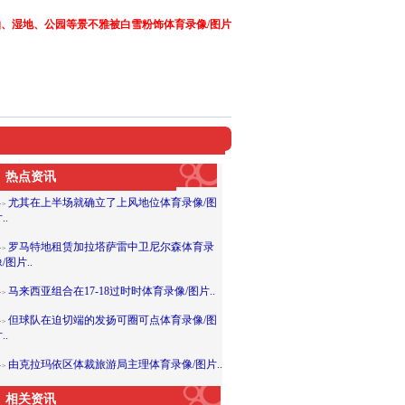
、湿地、公园等景不雅被白雪粉饰体育录像/图片
热点资讯
尤其在上半场就确立了上风地位体育录像/图
>>
..
罗马特地租赁加拉塔萨雷中卫尼尔森体育录
>>
/图片..
马来西亚组合在17-18过时时体育录像/图片..
>>
但球队在迫切端的发扬可圈可点体育录像/图
>>
..
由克拉玛依区体裁旅游局主理体育录像/图片..
>>
相关资讯