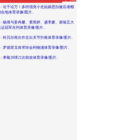
论千论万！多特强突小史姑娘思扣被后者帽
>>
翻在地体育录像/图片..
杨倩与姜冉馨、黄雨婷、盛李豪、谢瑜五大
>>
奥运冠军在列体育录像/图片..
科贝尔再次作念出关节扑救体育录像/图片..
>>
罗德里戈肯求转会利物浦体育录像/图片..
>>
孝敬28球21次助攻体育录像/图片..
>>