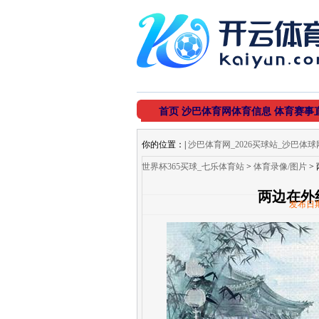
首页
沙巴体育网体育信息
体育赛事
你的位置：
|
沙巴体育网_2026买球站_沙巴体
世界杯365买球_七乐体育站
>
体育录像/图片
>
两边在外
发布日期：