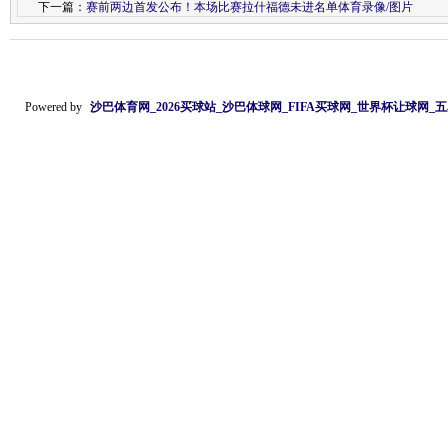
下一篇：
赛前两边首发公布！本场比赛拉什福德未进名单体育录像/图片
Powered by
沙巴体育网_2026买球站_沙巴体球网_FIFA买球网_世界杯让球网