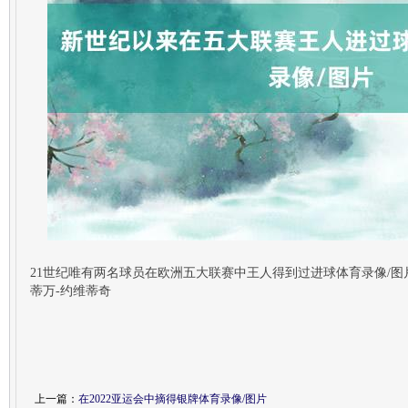
21世纪唯有两名球员在欧洲五大联赛中王人得到过进球体育录像/图
蒂万-约维蒂奇
上一篇：
在2022亚运会中摘得银牌体育录像/图片