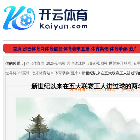
首页
沙巴体育网体育信息
体育赛事直播
体育集锦
体育录像/图片
你的位置：
|
沙巴体育网_2026买球站_沙巴体球网_FIFA买球网_世界杯让球网_
世界杯365买球_七乐体育站
>
体育录像/图片
> 新世纪以来在五大联赛王人进过球
新世纪以来在五大联赛王人进过球的两
发布日期：2026-05-01 05:22 点击次数：1