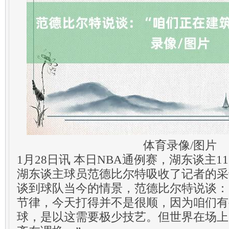
体育录像/图片
1月28日讯 本日NBA通例赛，湖东谈主11
湖东谈主球员范德比尔特吸收了记者的采
谈到球队当今的情景，范德比尔特说谈：
节律，今天打得并不是很顺，因为咱们有
球，是以这需要极少技艺。但世界在场上