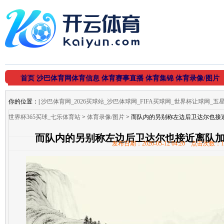
首页
沙巴体育网体育信息
体育赛事直播
体育集锦
体育录像/图片
你的位置：
|
沙巴体育网_2026买球站_沙巴体球网_FIFA买球网_世界杯让球网_
世界杯365买球_七乐体育站
>
体育录像/图片
> 而队内的另别称左边后卫达尔也接
而队内的另别称左边后卫达尔也接近离队加
发布日期：2026-05-12 04:20 点击次数：1