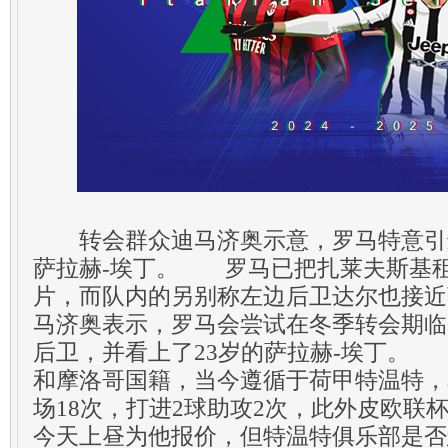
转会群众迪马济奥示意，罗马特意引
萨拉赫-埃丁。 罗马已把扎莱夫斯基租
片，而队内的另别称左边后卫达尔也接近
马济奥表示，罗马会尝试在冬季转会期临
后卫，并看上了23岁的萨拉赫-埃丁。
和摩洛哥国籍，当今遵循于荷甲特温特，
场18次，打进2球助攻2次，此外皮欧联
今天上昼为他报价，但特温特俱乐部是否