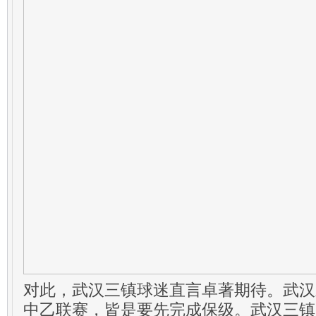
对此，武汉三镇球迷直言卓著期待。武汉
中乙联赛，皆是要先完成保级。武汉三镇