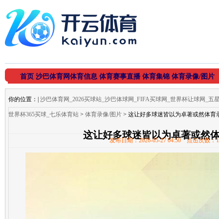
首页
沙巴体育网体育信息
体育赛事直播
体育集锦
体育录像/图片
你的位置：
|
沙巴体育网_2026买球站_沙巴体球网_FIFA买球网_世界杯让球网_
世界杯365买球_七乐体育站
>
体育录像/图片
> 这让好多球迷皆以为卓著或然体育
这让好多球迷皆以为卓著或然体
发布日期：2026-05-27 04:50 点击次数：1