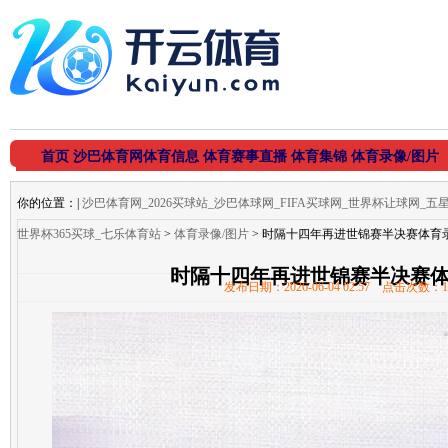
首页
沙巴体育网体育信息
体育赛事直播
体育集锦
体育录像/图片
你的位置：
|
沙巴体育网_2026买球站_沙巴体球网_FIFA买球网_世界杯让球网_
世界杯365买球_七乐体育站
>
体育录像/图片
> 时隔十四年再进世锦赛半决赛体育
时隔十四年再进世锦赛半决赛体
发布日期：2026-06-04 02:57 点击次数：1