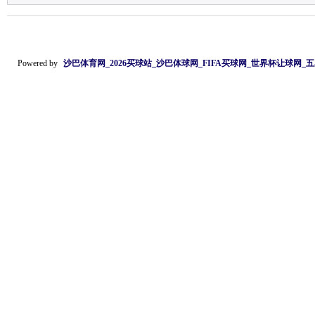
Powered by
沙巴体育网_2026买球站_沙巴体球网_FIFA买球网_世界杯让球网