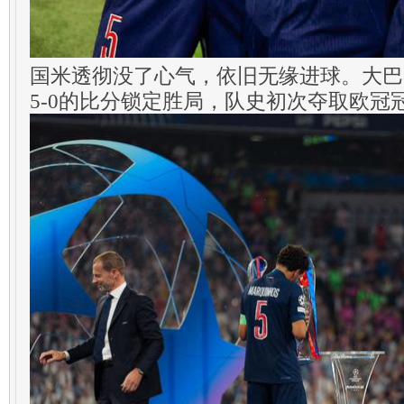
国米透彻没了心气，依旧无缘进球。大巴
5-0的比分锁定胜局，队史初次夺取欧冠