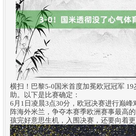
横扫！巴黎5-0国米首度加冕欧冠冠军 1
助。以下是比赛确定：
6月1日凌晨3点30分，欧冠决赛进行巅
阵海外米兰，争夺本赛季欧洲赛事最高的
孩完好意思生机，入围决赛，还要向着更