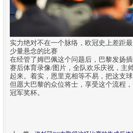
实力绝对不在一个脉络，欧冠史上差距最
少量悬念的比赛
在经管了姆巴佩这个问题后，巴黎发扬插
赛后体育录像/图片，全队欢乐庆祝，主
起来。着实，恩里克相等不易，把这支球
但愿大巴黎的众位将士，享受这个流程，
冠军奖杯。