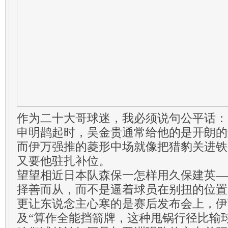
作为二十大哥球迷，我必须说句公平话：
申明鹊起时，吴金贵通常给他的是开朗的
而伊万强推的菱形中场就像把猎豹关进铁
又要他驻扎补位。
望望相近日本队森保一怎样用久保建英—
择善而从，而不是逼着球员在别扭的位置
更让东说念主心寒的是赛后发布会上，伊
及“算作全能挡箭牌，这种甩锅行径比输