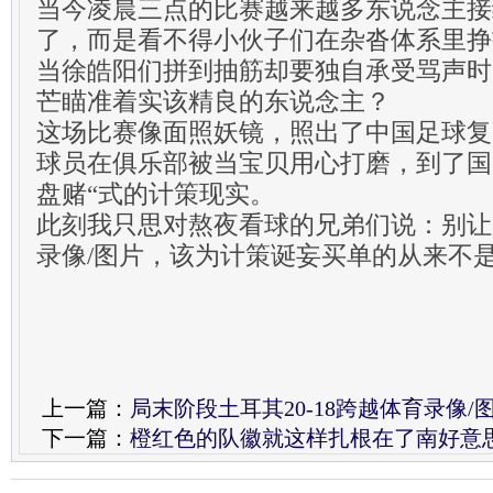
当今凌晨三点的比赛越来越多东说念主接
了，而是看不得小伙子们在杂沓体系里挣
当徐皓阳们拼到抽筋却要独自承受骂声时
芒瞄准着实该精良的东说念主？
这场比赛像面照妖镜，照出了中国足球复
球员在俱乐部被当宝贝用心打磨，到了国
盘赌“式的计策现实。
此刻我只思对熬夜看球的兄弟们说：别让
录像/图片，该为计策诞妄买单的从来不
上一篇：
局末阶段土耳其20-18跨越体育录像/
下一篇：
橙红色的队徽就这样扎根在了南好意