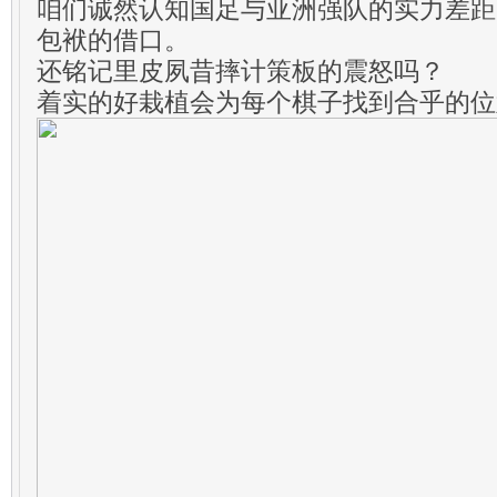
咱们诚然认知国足与亚洲强队的实力差距
包袱的借口。
还铭记里皮夙昔摔计策板的震怒吗？
着实的好栽植会为每个棋子找到合乎的位