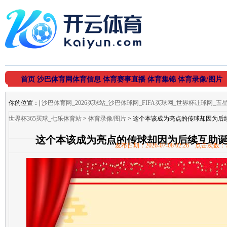
首页
沙巴体育网体育信息
体育赛事直播
体育集锦
体育录像/图片
你的位置：
|
沙巴体育网_2026买球站_沙巴体球网_FIFA买球网_世界杯让球网_
世界杯365买球_七乐体育站
>
体育录像/图片
> 这个本该成为亮点的传球却因为后
这个本该成为亮点的传球却因为后续互助诞
发布日期：2026-07-08 02:26 点击次数：