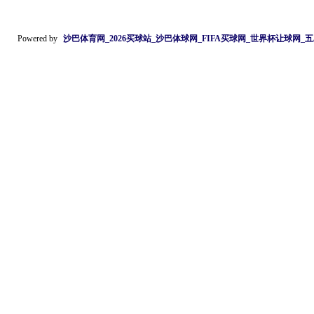
Powered by
沙巴体育网_2026买球站_沙巴体球网_FIFA买球网_世界杯让球网