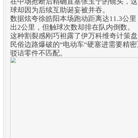
在中场抢断后精确直塞张玉宁的镜头，这
球却因为后续互助诞妄被并吞。
数据炫夸徐皓阳本场跑动距离达11.3公
出2公里，但触球次数却排在队内倒数。
这种割裂感刚巧袒露了伊万科维奇计策盘
民俗边路爆破的“电动车“硬塞进需要精密
驳诘零件不匹配。