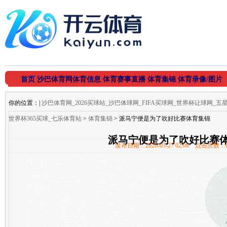
首页
沙巴体育网体育信息
体育赛事直播
体育集锦
体育录像/图片
你的位置：
|
沙巴体育网_2026买球站_沙巴体球网_FIFA买球网_世界杯让球网_
世界杯365买球_七乐体育站
>
体育集锦
> 派马宁便是为了吹好比赛体育集锦
派马宁便是为了吹好比赛
发布日期：2026-03-27 02:06 点击次数：