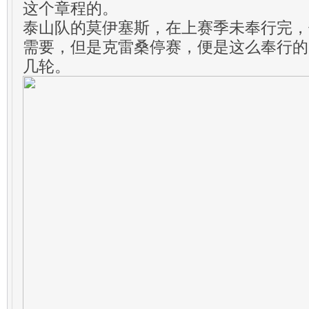
这个章程的。
泰山队的莫伊塞斯，在上赛季未奉行完，
需要，但是克雷桑停赛，便是这么奉行的
几轮。