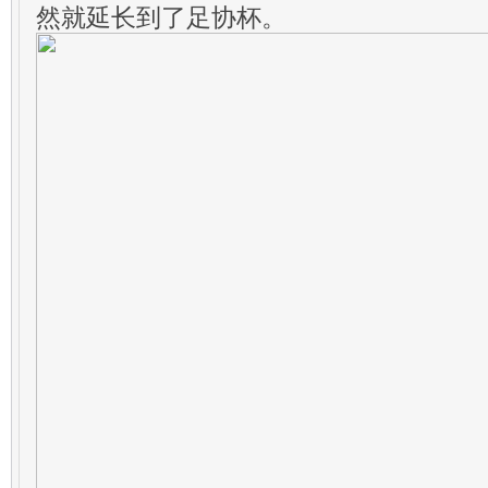
然就延长到了足协杯。