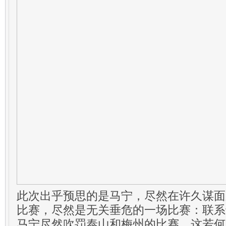
此次出乎预思的是马宁，尽然在许久谋面
比赛，尽然是无关垂危的一场比赛：联系
马宁尽然吹罚泰山和梅州的比赛，这若何