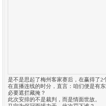
是不是思起了梅州客家赛后，在赢得了2
在直播连线的时分，直言：咱们便是有东
必要遮拦藏掩？
此次安排的不是裁判，而是情面世故。