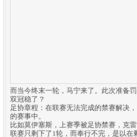
而当今终末一轮，马宁来了。此次准备罚
双冠稳了？
足协章程：在联赛无法完成的禁赛解决，
的赛事中。
比如莫伊塞斯，上赛季被足协禁赛，克雷
联赛只剩下了1轮，而奉行不完，是以在