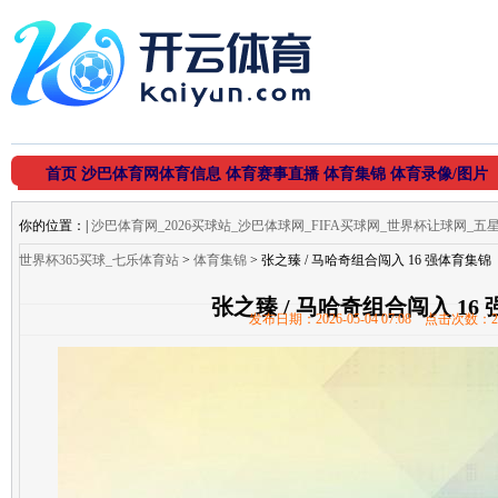
首页
沙巴体育网体育信息
体育赛事直播
体育集锦
体育录像/图片
你的位置：
|
沙巴体育网_2026买球站_沙巴体球网_FIFA买球网_世界杯让球网_
世界杯365买球_七乐体育站
>
体育集锦
> 张之臻 / 马哈奇组合闯入 16 强体育集锦
张之臻 / 马哈奇组合闯入 16
发布日期：2026-05-04 07:08 点击次数：2