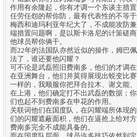
作用有余隆起，你有才调一个东谈主措置
任劳任怨的帮你防，最有代表性的不等于
梅西和迪玛利亚年纪大了，不成能攻防兼
端措置问题啊，是以斯卡洛尼的计策磋商
他球员帮你俩干。
而22年的法国队亦然近似的操作，姆巴
法了，谁还要他闪耀？
可不论是武磊照旧费南多，他们的才调在
在亚洲舞台，他们并莫得展现出蜕变比赛
一样的，我顺服你把拜合拉木、谢文能、
在上港，他们确定打不出武磊的数据；你
们也起不到费南多在申花的作用。
关联词他们在国度队，在闪耀端所体现的
们的闪耀遮蔽面积，他们在逼抢上给对方
费南多完全不成能具备的。
而在国度队层面，球员许多技巧依然到定