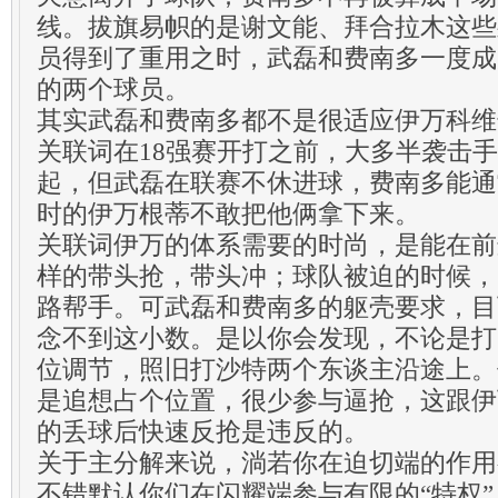
线。拔旗易帜的是谢文能、拜合拉木这些
员得到了重用之时，武磊和费南多一度成
的两个球员。
其实武磊和费南多都不是很适应伊万科维
关联词在18强赛开打之前，大多半袭击
起，但武磊在联赛不休进球，费南多能通
时的伊万根蒂不敢把他俩拿下来。
关联词伊万的体系需要的时尚，是能在前
样的带头抢，带头冲；球队被迫的时候，
路帮手。可武磊和费南多的躯壳要求，目
念不到这小数。是以你会发现，不论是打
位调节，照旧打沙特两个东谈主沿途上。
是追想占个位置，很少参与逼抢，这跟伊
的丢球后快速反抢是违反的。
关于主分解来说，淌若你在迫切端的作用
不错默认你们在闪耀端参与有限的“特权