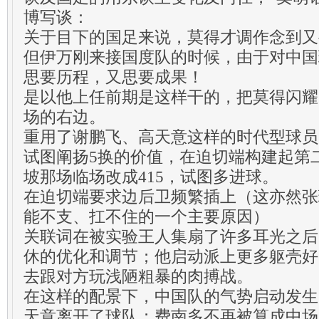
博写谈：
关于目下的国足来说，莫得才调作念到又
但伊万刚来接国度队的时候，由于对中国
思要历程，又思要成果！
是以他上任前期是这样干的，把莫得闪耀
场的右边。
重用了谢鹏飞、高天意这样的时代型球员
试图阐扬5换的价值，在迫切端构建起第
坡那场临场改成415，试图多进球。
在迫切端要求边后卫频繁插上（这亦然张
能不支、扛不住的一个主要原因）
关联词在被实验王人集扇了许多耳光之后
休的优化和调节；他启动派上更多躯壳好
去跟对方玩浅陋粗暴的肉搏战。
在这样的配景下，中国队的气势启动发生
天意离开了球队；费南多不再被算成中场