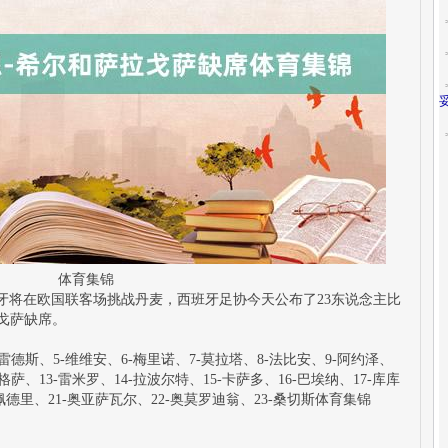
体育集锦
班牙将在欧国联客场挑战丹麦，西班牙足协今天公布了23东说念主比
戈萨缺席。
帕雷德斯、5-维维安、6-梅里诺、7-莫拉塔、8-法比安、9-阿约泽、
明格萨、13-雷米罗、14-拉波尔特、15-卡萨多、16-巴埃纳、17-库库
-佩德里、21-奥亚萨瓦尔、22-奥莫罗迪翁、23-桑切斯体育集锦