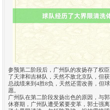
参预第二阶段后，广州队的发扬存了权臣
了天津和吉林队，天然不敌北京队，但获
总战绩来到4胜8负，天然还需改善，但
愿。
广州队在第二阶段发扬出色的原因，与郭
休赛期，广州队遭受紧要变革，郭士强离