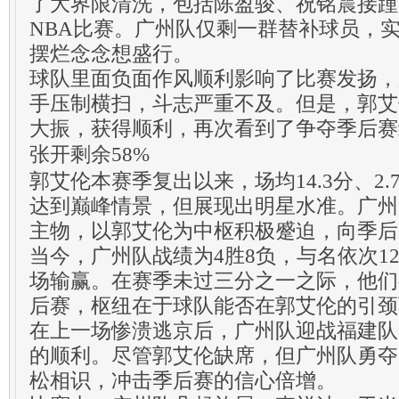
了大界限清洗，包括陈盈骏、祝铭震接踵
NBA比赛。广州队仅剩一群替补球员，
摆烂念念想盛行。
球队里面负面作风顺利影响了比赛发扬，
手压制横扫，斗志严重不及。但是，郭艾
大振，获得顺利，再次看到了争夺季后赛
张开剩余58%
郭艾伦本赛季复出以来，场均14.3分、2.
达到巅峰情景，但展现出明星水准。广州
主物，以郭艾伦为中枢积极蹙迫，向季后
当今，广州队战绩为4胜8负，与名依次12
场输赢。在赛季未过三分之一之际，他们
后赛，枢纽在于球队能否在郭艾伦的引颈
在上一场惨溃逃京后，广州队迎战福建队
的顺利。尽管郭艾伦缺席，但广州队勇夺
松相识，冲击季后赛的信心倍增。