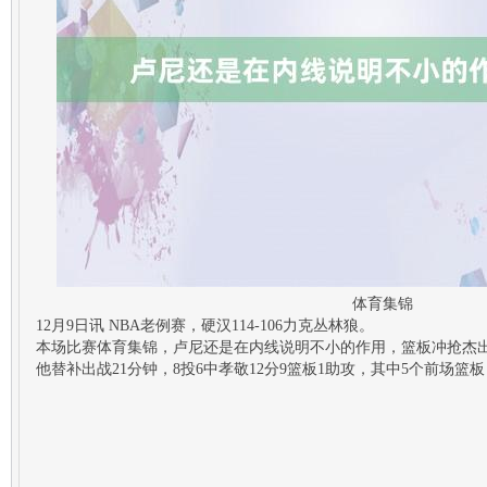
体育集锦
12月9日讯 NBA老例赛，硬汉114-106力克丛林狼。
本场比赛体育集锦，卢尼还是在内线说明不小的作用，篮板冲抢杰
他替补出战21分钟，8投6中孝敬12分9篮板1助攻，其中5个前场篮板