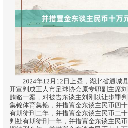
2024年12月12日上昼，湖北省通城
开宣判成王人市足球协会原专职副主席刘
贿赂一案，对被告东谈主刘刚以让步罪判
集锦体育集锦，并措置金东谈主民币四十
有期徒刑二年，并措置金东谈主民币二十
判处有期徒刑一年，并措置金东谈主民币