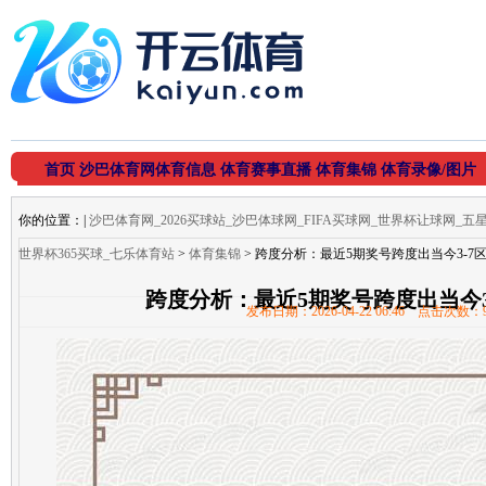
首页
沙巴体育网体育信息
体育赛事直播
体育集锦
体育录像/图片
你的位置：
|
沙巴体育网_2026买球站_沙巴体球网_FIFA买球网_世界杯让球网_
世界杯365买球_七乐体育站
>
体育集锦
> 跨度分析：最近5期奖号跨度出当今3-7
跨度分析：最近5期奖号跨度出当今3
发布日期：2026-04-22 06:46 点击次数：