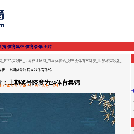
直播
体育集锦
体育录像/图片
球网_FIFA买球网_世界杯让球网_五星体育站_球王会体育买球赛_世界杯买球盘_
分析：上期奖号跨度为24体育集锦
析：上期奖号跨度为24体育集锦
2026-04-28 01:54 点击次数：156