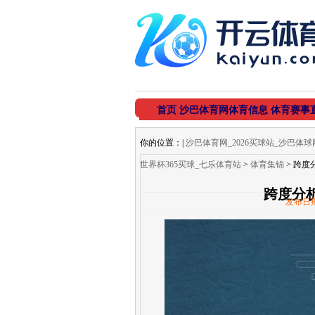
首页
沙巴体育网体育信息
体育赛事
你的位置：
|
沙巴体育网_2026买球站_沙巴体
世界杯365买球_七乐体育站
>
体育集锦
> 跨度
跨度分
发布日期：