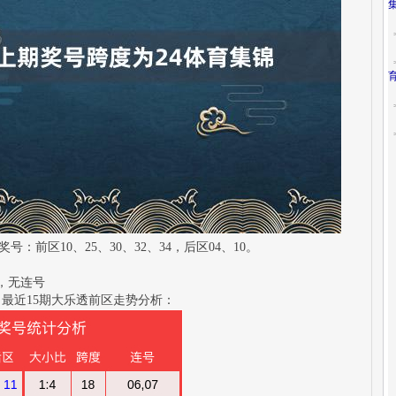
集
育
：前区10、25、30、32、34，后区04、10。
，无连号
近15期大乐透前区走势分析：