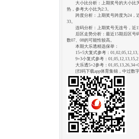
大小比分析：上期奖号的大小比为4
热，参考大小比为2:3。
跨度分析：上期奖号跨度为24，近1
33。
连码分析：上期奖号无连号，近15期
后区走势分析：最近15期后区号码大
数07、08的可能性较高。
本期大乐透精选保举：
15+5大复式参考：01,02,05,12,13,14,15,2
9+3小复式参考：01,05,12,13,15,21,26
大乐透5+2参考：01,05,13,26,34+0
[扫码下载app体育集锦，中过数字