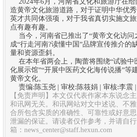
2024年6月，河南省文化和旅游厅在
造黄帝文化旅游道路，对于证明中华优秀
英才共同体强项，对于我省真切实施文旅
点有趣有趣。
当今，河南省已推出了“黄帝文化访问
成“行走河南?读懂中国”品牌宣传推介的
量和资源歪斜。
在本年省两会上，陶蕾将围绕“试验中
化展示馆”“开展中医药文化海传说播”等
黄帝文化。
责编:陈玉尧 | 审校:陈筱娟 | 审核:李震 
【免责声明】本文仅代表作家本东说念主
和讯网无关。和讯网站对文中述说、不雅
合所包含实质的准确性、可靠性或好意思
泄漏的保证。请读者仅作参考，并请自行
箱：news_center@staff.hexun.com