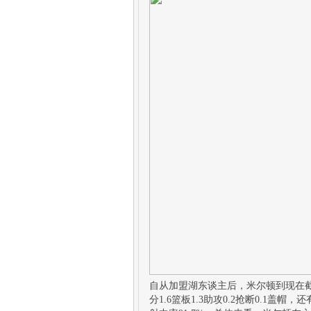
自从加盟湖东谈主后，米尔顿到现在截止
分1.6篮板1.3助攻0.2抢断0.1盖帽