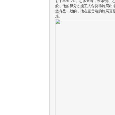
射中率91.7%。总体来看，米尔顿
般，他的得分才能王人备莫得施展出
然有些一般的，他在宝贵端的施展更
准。