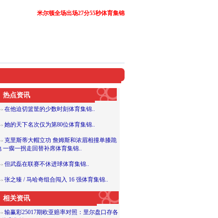
米尔顿全场出场27分55秒体育集锦
热点资讯
在他迫切篮筐的少数时刻体育集锦..
>>
她的天下名次仅为第80位体育集锦..
>>
克里斯蒂大帽立功 詹姆斯和浓眉相撞单膝跪
>>
地 一瘸一拐走回替补席体育集锦..
但武磊在联赛不休进球体育集锦..
>>
张之臻 / 马哈奇组合闯入 16 强体育集锦..
>>
相关资讯
输赢彩25017期欧亚赔率对照：里尔盘口存各
>>