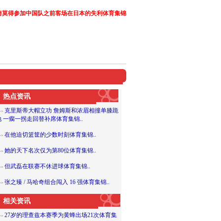
琦莫得参加中国队之前客场在日本的失利体育集锦
热点资讯
克里斯蒂大帽立功 詹姆斯和浓眉相撞单膝跪
>>
地 一瘸一拐走回替补席体育集锦..
在他迫切篮筐的少数时刻体育集锦..
>>
她的天下名次仅为第80位体育集锦..
>>
但武磊在联赛不休进球体育集锦..
>>
张之臻 / 马哈奇组合闯入 16 强体育集锦..
>>
相关资讯
27岁的理查兹本赛季为黄蜂出场21次体育集
>>