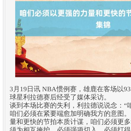
3月19日讯 NBA惯例赛，雄鹿在客场以93
球星利拉德赛后经受了媒体采访。
谈到本场比赛的失利，利拉德说说念：“
咱们必须在紧要端愈加明确我方的意图。
量和更快的节拍本质计谋，咱们必须更多
须为相互掩护，必须强项切入，必须打得