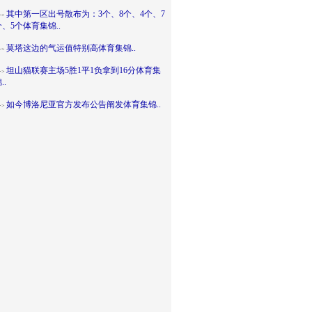
其中第一区出号散布为：3个、8个、4个、7
>>
个、5个体育集锦..
莫塔这边的气运值特别高体育集锦..
>>
坦山猫联赛主场5胜1平1负拿到16分体育集
>>
..
如今博洛尼亚官方发布公告阐发体育集锦..
>>