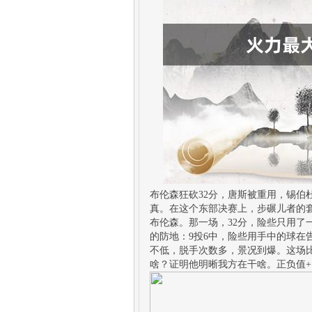
布伦森狂砍32分，唐斯被重用，锡伯
真。在这个东部决赛上，步碾儿者的
布伦森。那一场，32分，险些只用了
的防地：9投6中，险些用手中的球在
不低，脱手次数多，景况到爆。这场
啥？证明他明晰我方在干啥。正负值+