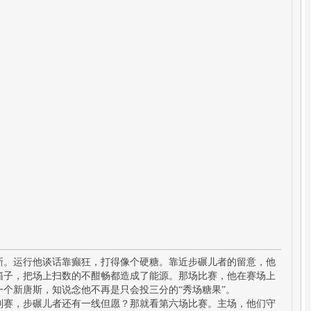
新。运行他谈话靠癫狂，打得像个硬糖。靠近步碾儿者的留意，他
箱子，把场上扫数的不酣畅都造成了能源。那场比赛，他在赛场上
个新唐斯，知说念他不再是只会投三分的“秀场糖果”。
列赛，步碾儿者还有一线但愿？那就看第六场比赛。主场，他们守