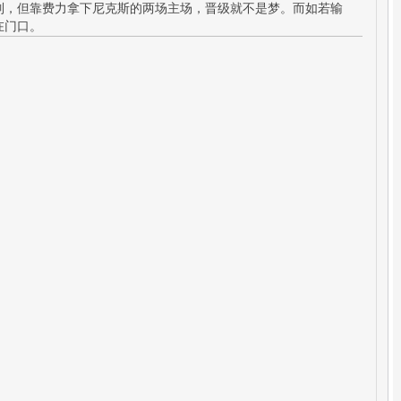
列，但靠费力拿下尼克斯的两场主场，晋级就不是梦。而如若输
在门口。