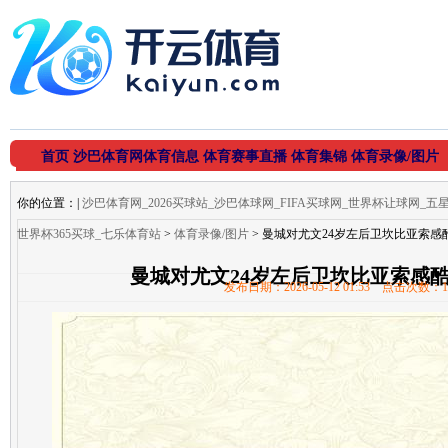
首页
沙巴体育网体育信息
体育赛事直播
体育集锦
体育录像/图片
你的位置：
|
沙巴体育网_2026买球站_沙巴体球网_FIFA买球网_世界杯让球网_
世界杯365买球_七乐体育站
>
体育录像/图片
> 曼城对尤文24岁左后卫坎比亚索感
曼城对尤文24岁左后卫坎比亚索感酷
发布日期：2026-05-12 01:53 点击次数：1