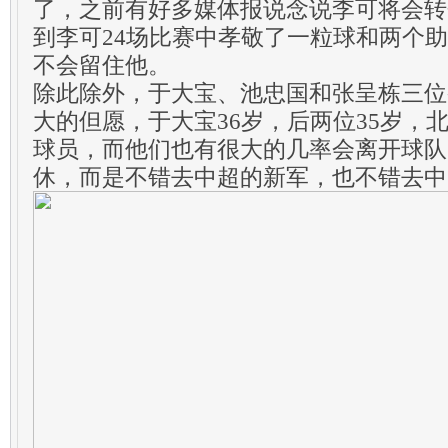
了，之前有好多媒体报说念说李可将会转
到李可24场比赛中孝敬了一粒球和两个
不会留住他。
除此除外，于大宝、池忠国和张呈栋三位
大的但愿，于大宝36岁，后两位35岁，
球员，而他们也有很大的几率会离开球队
休，而是不错去中超的新军，也不错去中