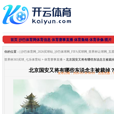
首页
沙巴体育网体育信息
体育赛事直播
体育集锦
体育录像/图片
你的位置：
|
沙巴体育网_2026买球站_沙巴体球网_FIFA买球网_世界杯让球网_
世界杯365买球_七乐体育站
>
体育赛事直播
> 北京国安又将有哪些东说念主被裁
北京国安又将有哪些东说念主被裁掉
发布日期：2026-03-30 06:03 点击次数：