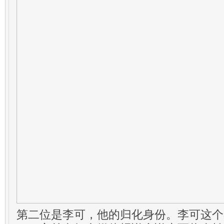
第二位是李可，他的归化身份。李可这个