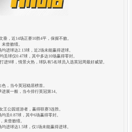
文垂，近14场正赛10胜4平，保握不败。
，未曾败绩。
场均进球达2.13球，近2场未能赢得进球。
均丢球仅0.47球，其中多达10场赢得零封。
打进9球，情景火热，球队有5名球员入选英冠周最好威望。
出色，当今英冠稳居榜首。
进展一般，当今排行英冠第14。
服女王公园巡游者，赢得联赛3连胜。
均丢0.87球，其中6场赢得零封。
平，未曾败绩。
均进球达1.5球，仅1场未能赢得进球。