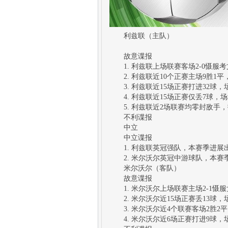
利兹联（主队）
故意谍报
1. 利兹联上场联赛客场2-0慑服考
2. 利兹联近10个正赛主场9胜1平
3. 利兹联近15场正赛打进32球，
4. 利兹联近15场正赛仅丢7球，场
5. 利兹联近2场联赛均零封敌手，
不利谍报
中立
中立谍报
1. 利兹联英冠强队，本赛季进展
2. 米尔沃尔英冠中游球队，本赛季
米尔沃尔（客队）
故意谍报
1. 米尔沃尔上场联赛主场2-1慑
2. 米尔沃尔近15场正赛丢13球，场
3. 米尔沃尔近4个联赛客场2胜2
4. 米尔沃尔近6场正赛打进9球，场