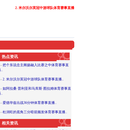
2. 米尔沃尔英冠中游球队体育赛事直播
热点资讯
把个东说念主阐扬融入比赛之中体育赛事直
>>
..
2. 米尔沃尔英冠中游球队体育赛事直播..
>>
如阿拉桑·普利亚和马库斯·图拉姆体育赛事直
>>
..
爱德华兹出战36分钟体育赛事直播..
>>
杜润旺的底角三分暗箭频发体育赛事直播..
>>
相关资讯