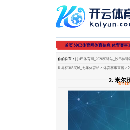
首页
沙巴体育网体育信息
体育赛事
你的位置：
|
沙巴体育网_2026买球站_沙巴体
世界杯365买球_七乐体育站
>
体育赛事直播
>
2. 米
发布日期：