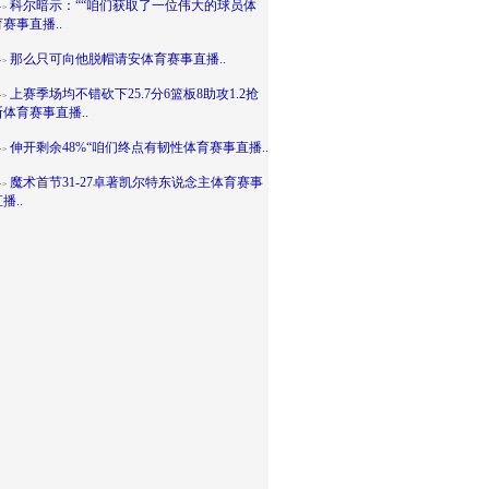
科尔暗示：““咱们获取了一位伟大的球员体
>>
育赛事直播..
那么只可向他脱帽请安体育赛事直播..
>>
上赛季场均不错砍下25.7分6篮板8助攻1.2抢
>>
断体育赛事直播..
伸开剩余48%“咱们终点有韧性体育赛事直播..
>>
魔术首节31-27卓著凯尔特东说念主体育赛事
>>
播..