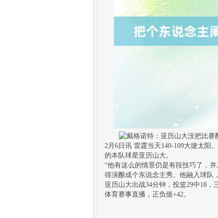
2月6日讯 雷霆当天140-109大捷
的本队球星亚历山大。
“他有这么的情景仍是有段技巧了，
得演酿成个东说念主秀。他融入球队
亚历山大出战34分钟，投篮29中18，
体育赛事直播，正负值+42。