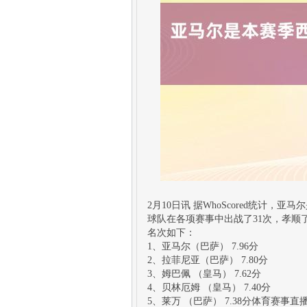
2月10日讯 据WhoScored统计
球队在各项赛事中出战了31次，孝顺了
名次如下：
1、亚马尔（巴萨） 7.96分
2、拉菲尼亚（巴萨） 7.80分
3、姆巴佩 （皇马） 7.62分
4、贝林厄姆 （皇马） 7.40分
5、莱万 （巴萨） 7.38分体育赛事直