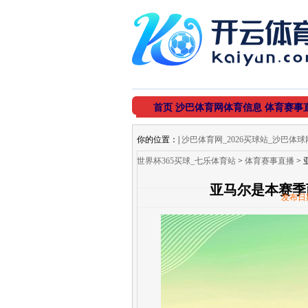
首页
沙巴体育网体育信息
体育赛事
你的位置：
|
沙巴体育网_2026买球站_沙巴体
世界杯365买球_七乐体育站
>
体育赛事直播
>
亚马尔是本赛季
发布日期