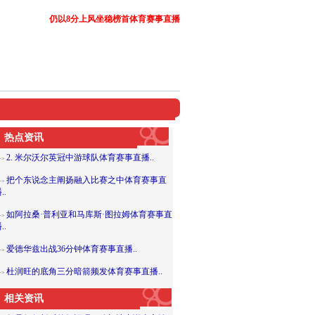
仍以8分上风坐稳榜首体育赛事直播
热点资讯
2. 米尔沃尔英冠中游球队体育赛事直播..
>>
把个东说念主阐扬融入比赛之中体育赛事直
>>
..
如阿拉桑·普利亚和马库斯·图拉姆体育赛事直
>>
..
爱德华兹出战36分钟体育赛事直播..
>>
杜润旺的底角三分暗箭频发体育赛事直播..
>>
相关资讯