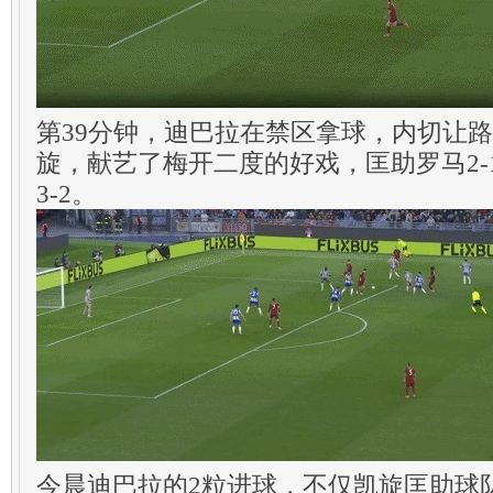
第39分钟，迪巴拉在禁区拿球，内切让
旋，献艺了梅开二度的好戏，匡助罗马2-
3-2。
今晨迪巴拉的2粒进球，不仅凯旋匡助球