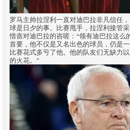
罗马主帅拉涅利一直对迪巴拉非凡信任，
球是日夕的事。比赛甩手，拉涅利接管采
惜啬对迪巴拉的咨嗟：“领有迪巴拉这么
首要，他不仅是又名出色的球员，仍是一
比赛花式多亏了他。他的队友们无缺力以
的火花。”