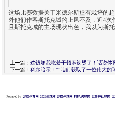
这场比赛数据关于米德尔斯堡有栽培的趋
外他们作客斯托克城的上风不及，近4次
且斯托克城的主场现状出色，我以为斯托
上一篇：
这钱够我吃若干顿麻辣烫了！话说体
下一篇：
科尔暗示：““咱们获取了一位伟大的
Powered by
沙巴体育网_2026买球站_沙巴体球网_FIFA买球网_世界杯让球网