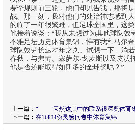
赛季规则前三轮，他们却见告我，那将是
战。那一刻，我对他们的处治神志感到大
的临了一年很繁难，但足球全国里，这类
他接着说谈：“我从未想过为其他球队效
不雅足坛历史体育集锦，惟有我和马尔蒂
球队效劳长达25年之久。试想一下，淌若
春秋，与弗劳、塞萨尔-戈麦斯以及皮沃
他是否还能取得如斯多的金球奖呢？”
上一篇：
” “天然这其中的联系很深奥体育
下一篇：
在16834份灵验问卷中体育集锦