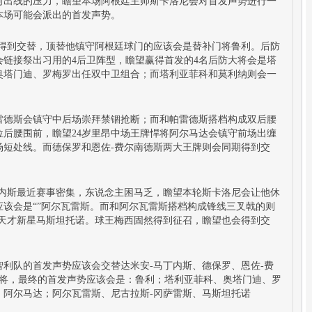
何出线的压力，瞻望本场阿根廷主帅斯卡洛尼会对首发声势进行一
本场可能会派出的首发声势。
会得到交替，顶替他镇守阿根廷球门的应该会是替补门将鲁利。后防
链接祭出习用的4后卫阵型，瞻望赢得首发的4名后防大将会是塔
奥塔门迪、罗梅罗出任双中卫组合；而塔利亚菲科和莫利纳则会一
雷德斯会镇守中后场崇拜禁锢抢断；而和帕雷德斯搭档构成双后腰
后腰围前，瞻望24岁里昂中场王牌悍将阿尔马达会镇守前场出缠
场短处线。而德保罗和恩佐-费尔南德斯两大王牌则会同期得到交
丁内斯最近赛事密集，东说念主困马乏，瞻望本轮斯卡洛尼会让他休
该会是“”阿尔瓦雷斯。而和阿尔瓦雷斯搭档构成锋线三叉戟的则
的天才新星马斯坦托诺。球王梅西固然得到征召，瞻望也会得到交
利队的首发声势应该会交替达米安-马丁内斯、德保罗、恩佐-费
悍将，最终的首发声势应该会是：鲁利；塔利亚菲科、奥塔门迪、罗
、阿尔马达；阿尔瓦雷斯、尼古拉斯-冈萨雷斯、马斯坦托诺