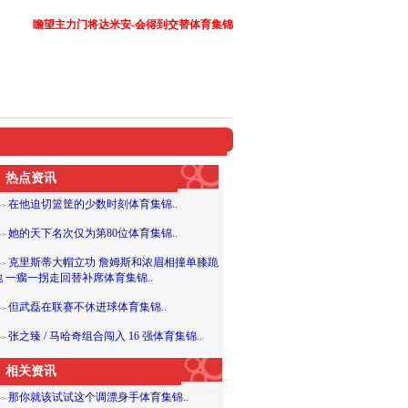
瞻望主力门将达米安-会得到交替体育集锦
热点资讯
在他迫切篮筐的少数时刻体育集锦..
>>
她的天下名次仅为第80位体育集锦..
>>
克里斯蒂大帽立功 詹姆斯和浓眉相撞单膝跪
>>
地 一瘸一拐走回替补席体育集锦..
但武磊在联赛不休进球体育集锦..
>>
张之臻 / 马哈奇组合闯入 16 强体育集锦..
>>
相关资讯
那你就该试试这个调漂身手体育集锦..
>>