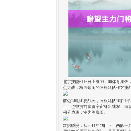
北京技能6月6日上昼09：00体育集
点大战，梅西领衔的阿根廷队作客挑
前边14轮比赛战罢，阿根廷队10胜1
尘，也曾提前赢得宇宙杯出线权。而智
积分垫底，沦为副班长。
数据骄慢，从2011年到目下，两队一