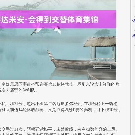
锦
锦，南好意思区宇宙杯预选赛第15轮将献技一场引东说念主祥和的焦
战实力孱弱的智利队。
平3负，积31分，超出小组第二名厄瓜多尔8分，在积分榜上一骑绝
利队前边14轮比赛战罢，只是取得2场比赛的奏凯，目下积10分，
共交手过14次，阿根廷9胜5平，未曾败绩，占有扫数的容貌上风。