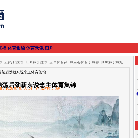
直播
体育集锦
体育录像/图片
球网_FIFA买球网_世界杯让球网_五星体育站_球王会体育买球赛_世界杯买球盘_
弃浩荡后劲新东说念主体育集锦
浩荡后劲新东说念主体育集锦
2026-07-07 05:34 点击次数：166