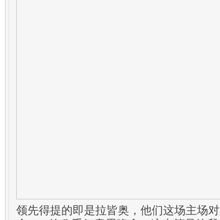
领先得提的即是拉皆奥，他们这场主场对