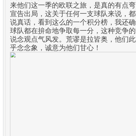
来他们这一季的欧联之旅，是真的有点弯
宣告出局，这关于任何一支球队来说，都
说真话，看到这么的一个积分榜，我还确
球队都在拚命地争取每一分，这种竞争的
说念观点气风发。荒谬是拉皆奥，他们此
乎念念象，诚意为他们甘心！